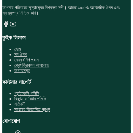
আপনার পরিবারের সুস্বাস্থ্যের বিশ্বস্ত সঙ্গী। আমরা ১০০% অথেনটিক ঔষধ এবং
স্বাস্থ্যপণ্য নিশ্চিত করি।
কুইক লিংকস
হোম
সব ঔষধ
মেম্বারশিপ প্ল্যান
প্রেসক্রিপশন আপলোড
অফারসমূহ
কাস্টমার সাপোর্ট
প্রাইভেসি পলিসি
রিফান্ড ও রিটার্ন পলিসি
শর্তাবলী
সচরাচর জিজ্ঞাসিত প্রশ্ন
যোগাযোগ