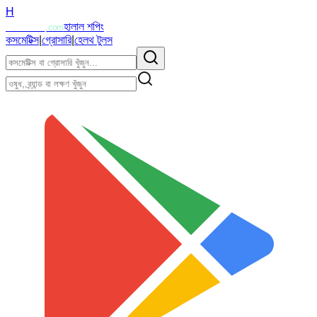
H
Halalzi
হালাল শপিং
.com
কসমেটিক্স
|
গ্রোসারি
|
হেলথ টুলস