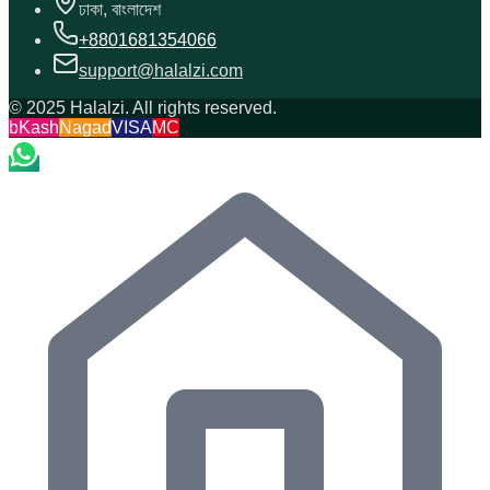
ঢাকা, বাংলাদেশ
+8801681354066
support@halalzi.com
© 2025 Halalzi. All rights reserved.
bKash
Nagad
VISA
MC