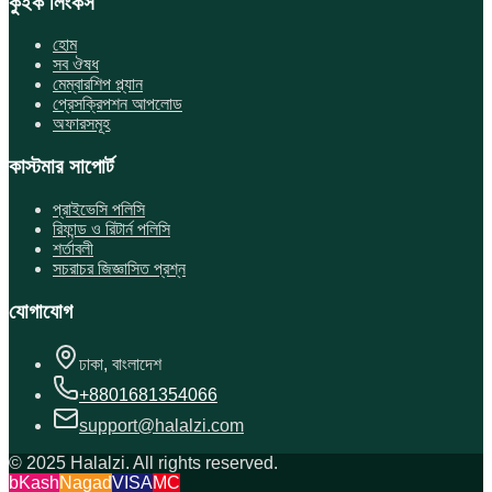
কুইক লিংকস
হোম
সব ঔষধ
মেম্বারশিপ প্ল্যান
প্রেসক্রিপশন আপলোড
অফারসমূহ
কাস্টমার সাপোর্ট
প্রাইভেসি পলিসি
রিফান্ড ও রিটার্ন পলিসি
শর্তাবলী
সচরাচর জিজ্ঞাসিত প্রশ্ন
যোগাযোগ
ঢাকা, বাংলাদেশ
+8801681354066
support@halalzi.com
© 2025 Halalzi. All rights reserved.
bKash
Nagad
VISA
MC