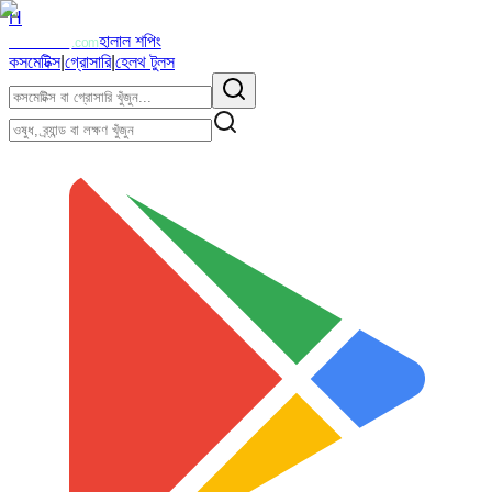
H
Halalzi
হালাল শপিং
.com
কসমেটিক্স
|
গ্রোসারি
|
হেলথ টুলস