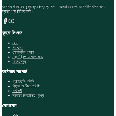
আপনার পরিবারের সুস্বাস্থ্যের বিশ্বস্ত সঙ্গী। আমরা ১০০% অথেনটিক ঔষধ এবং
স্বাস্থ্যপণ্য নিশ্চিত করি।
কুইক লিংকস
হোম
সব ঔষধ
মেম্বারশিপ প্ল্যান
প্রেসক্রিপশন আপলোড
অফারসমূহ
কাস্টমার সাপোর্ট
প্রাইভেসি পলিসি
রিফান্ড ও রিটার্ন পলিসি
শর্তাবলী
সচরাচর জিজ্ঞাসিত প্রশ্ন
যোগাযোগ