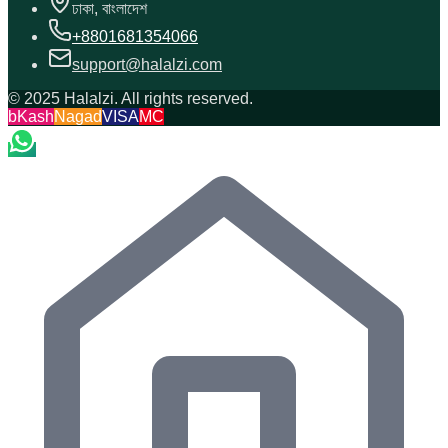
ঢাকা, বাংলাদেশ
+8801681354066
support@halalzi.com
© 2025 Halalzi. All rights reserved.
bKash
Nagad
VISA
MC