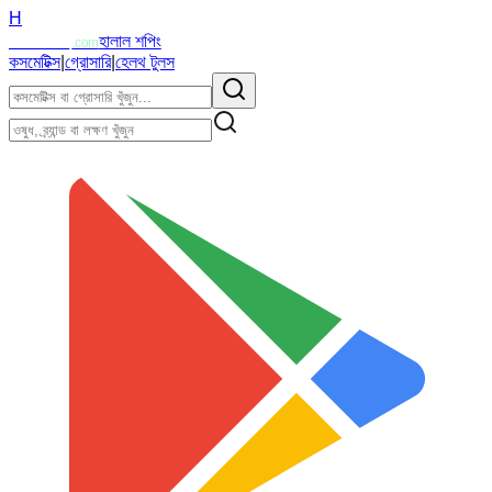
H
Halalzi
হালাল শপিং
.com
কসমেটিক্স
|
গ্রোসারি
|
হেলথ টুলস