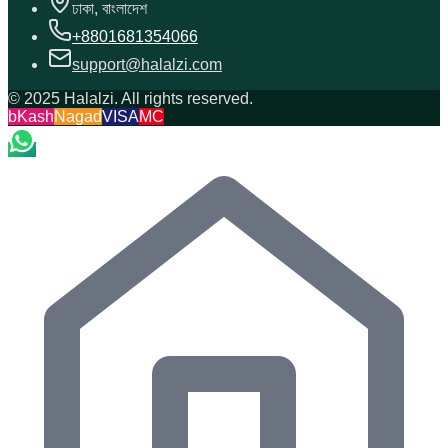
ঢাকা, বাংলাদেশ
+8801681354066
support@halalzi.com
© 2025 Halalzi. All rights reserved.
bKash
Nagad
VISA
MC