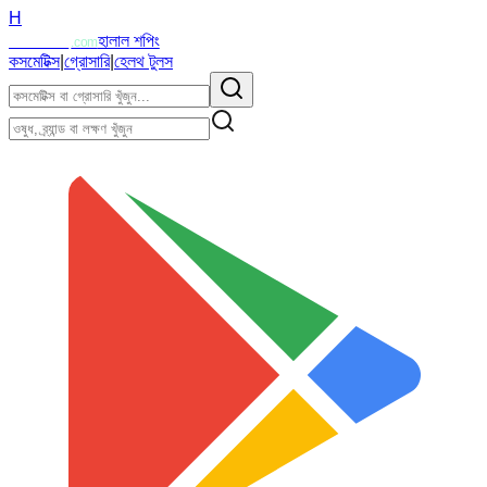
H
Halalzi
হালাল শপিং
.com
কসমেটিক্স
|
গ্রোসারি
|
হেলথ টুলস