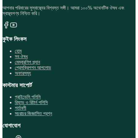
আপনার পরিবারের সুস্বাস্থ্যের বিশ্বস্ত সঙ্গী। আমরা ১০০% অথেনটিক ঔষধ এবং
স্বাস্থ্যপণ্য নিশ্চিত করি।
কুইক লিংকস
হোম
সব ঔষধ
মেম্বারশিপ প্ল্যান
প্রেসক্রিপশন আপলোড
অফারসমূহ
কাস্টমার সাপোর্ট
প্রাইভেসি পলিসি
রিফান্ড ও রিটার্ন পলিসি
শর্তাবলী
সচরাচর জিজ্ঞাসিত প্রশ্ন
যোগাযোগ