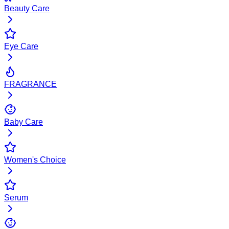
Beauty Care
Eye Care
FRAGRANCE
Baby Care
Women's Choice
Serum