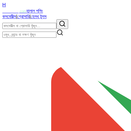
H
Halalzi
হালাল শপিং
.com
কসমেটিক্স
|
গ্রোসারি
|
হেলথ টুলস