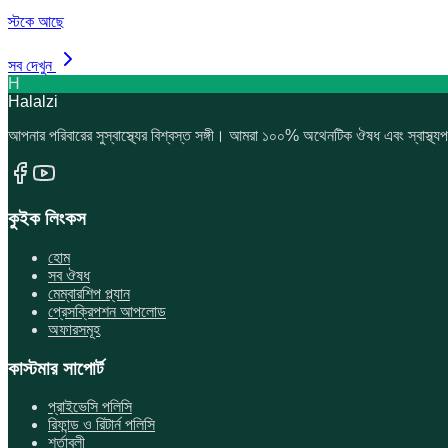
স্টকে আছে
সব দেখুন
H
Halalzi
আপনার পরিবারের সুস্বাস্থ্যের বিশ্বস্ত সঙ্গী। আমরা ১০০% অথেনটিক ঔষধ এবং স্বাস্থ্যপ
কুইক লিংকস
হোম
সব ঔষধ
মেম্বারশিপ প্ল্যান
প্রেসক্রিপশন আপলোড
অফারসমূহ
কাস্টমার সাপোর্ট
প্রাইভেসি পলিসি
রিফান্ড ও রিটার্ন পলিসি
শর্তাবলী