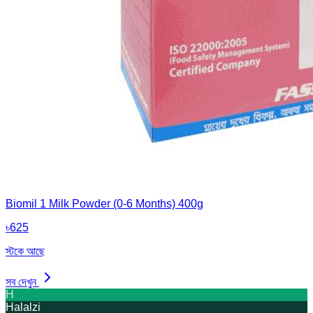
Biomil 1 Milk Powder (0-6 Months) 400g
৳
625
স্টকে আছে
সব দেখুন
H
Halalzi