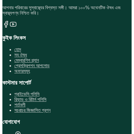
আপনার পরিবারের সুস্বাস্থ্যের বিশ্বস্ত সঙ্গী। আমরা ১০০% অথেনটিক ঔষধ এবং
স্বাস্থ্যপণ্য নিশ্চিত করি।
কুইক লিংকস
হোম
সব ঔষধ
মেম্বারশিপ প্ল্যান
প্রেসক্রিপশন আপলোড
অফারসমূহ
কাস্টমার সাপোর্ট
প্রাইভেসি পলিসি
রিফান্ড ও রিটার্ন পলিসি
শর্তাবলী
সচরাচর জিজ্ঞাসিত প্রশ্ন
যোগাযোগ