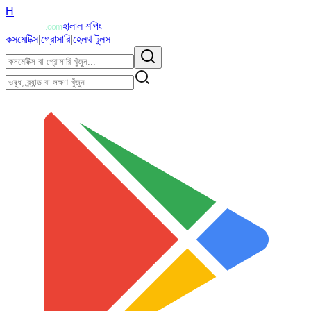
H
Halalzi
হালাল শপিং
.com
কসমেটিক্স
|
গ্রোসারি
|
হেলথ টুলস