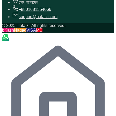
ঢাকা, বাংলাদেশ
+8801681354066
support@halalzi.com
© 2025 Halalzi. All rights reserved.
bKash
Nagad
VISA
MC