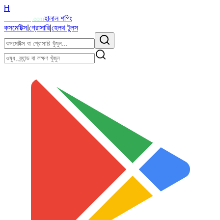
H
Halalzi
হালাল শপিং
.com
কসমেটিক্স
|
গ্রোসারি
|
হেলথ টুলস