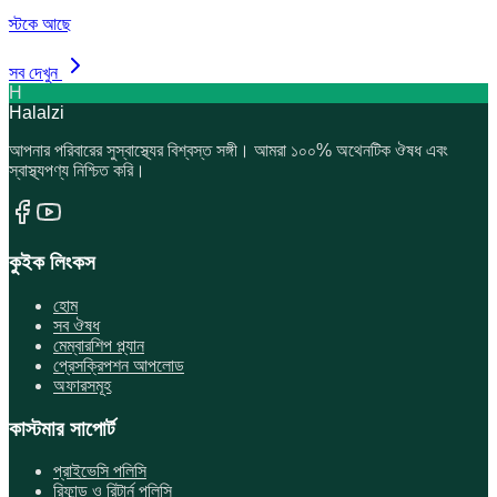
স্টকে আছে
সব দেখুন
H
Halalzi
আপনার পরিবারের সুস্বাস্থ্যের বিশ্বস্ত সঙ্গী। আমরা ১০০% অথেনটিক ঔষধ এবং
স্বাস্থ্যপণ্য নিশ্চিত করি।
কুইক লিংকস
হোম
সব ঔষধ
মেম্বারশিপ প্ল্যান
প্রেসক্রিপশন আপলোড
অফারসমূহ
কাস্টমার সাপোর্ট
প্রাইভেসি পলিসি
রিফান্ড ও রিটার্ন পলিসি