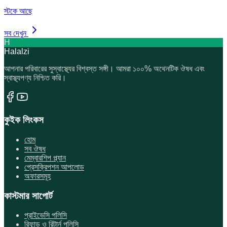
স্টকে আছে
সব দেখুন
H
Halalzi
আপনার পরিবারের সুস্বাস্থ্যের বিশ্বস্ত সঙ্গী। আমরা ১০০% অথেনটিক ঔষধ এবং
স্বাস্থ্যপণ্য নিশ্চিত করি।
কুইক লিংকস
হোম
সব ঔষধ
মেম্বারশিপ প্ল্যান
প্রেসক্রিপশন আপলোড
অফারসমূহ
কাস্টমার সাপোর্ট
প্রাইভেসি পলিসি
রিফান্ড ও রিটার্ন পলিসি