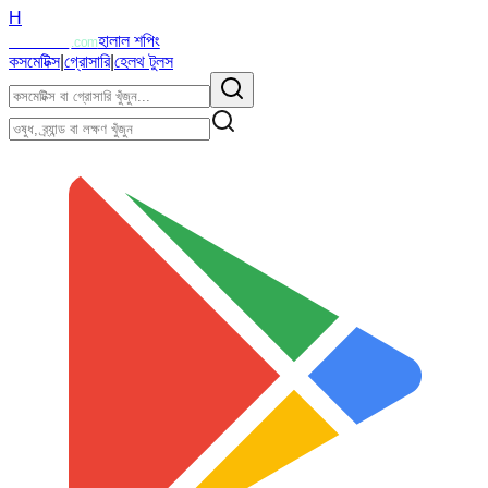
H
Halalzi
হালাল শপিং
.com
কসমেটিক্স
|
গ্রোসারি
|
হেলথ টুলস