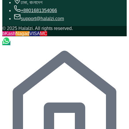
ঢাকা, বাংলাদেশ
+8801681354066
support@halalzi.com
© 2025 Halalzi. All rights reserved.
bKash
Nagad
VISA
MC