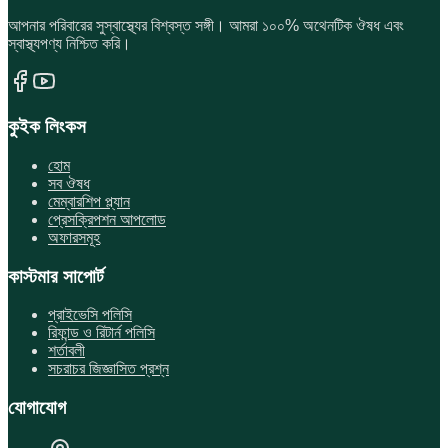
আপনার পরিবারের সুস্বাস্থ্যের বিশ্বস্ত সঙ্গী। আমরা ১০০% অথেনটিক ঔষধ এবং
স্বাস্থ্যপণ্য নিশ্চিত করি।
কুইক লিংকস
হোম
সব ঔষধ
মেম্বারশিপ প্ল্যান
প্রেসক্রিপশন আপলোড
অফারসমূহ
কাস্টমার সাপোর্ট
প্রাইভেসি পলিসি
রিফান্ড ও রিটার্ন পলিসি
শর্তাবলী
সচরাচর জিজ্ঞাসিত প্রশ্ন
যোগাযোগ