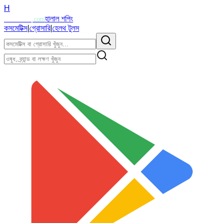
H
Halalzi
হালাল শপিং
.com
কসমেটিক্স
|
গ্রোসারি
|
হেলথ টুলস