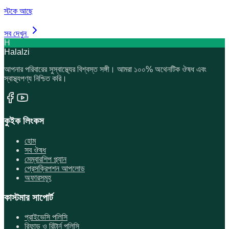
স্টকে আছে
সব দেখুন
H
Halalzi
আপনার পরিবারের সুস্বাস্থ্যের বিশ্বস্ত সঙ্গী। আমরা ১০০% অথেনটিক ঔষধ এবং
স্বাস্থ্যপণ্য নিশ্চিত করি।
কুইক লিংকস
হোম
সব ঔষধ
মেম্বারশিপ প্ল্যান
প্রেসক্রিপশন আপলোড
অফারসমূহ
কাস্টমার সাপোর্ট
প্রাইভেসি পলিসি
রিফান্ড ও রিটার্ন পলিসি