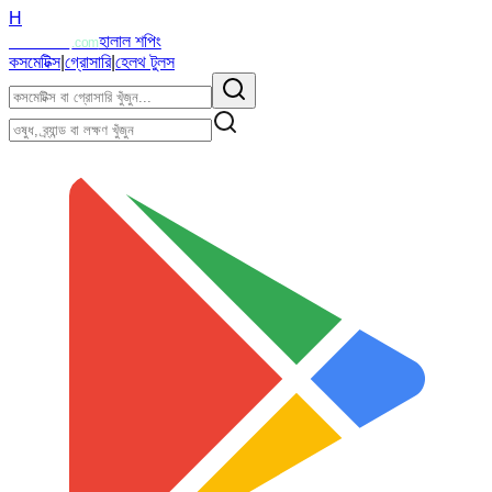
H
Halalzi
হালাল শপিং
.com
কসমেটিক্স
|
গ্রোসারি
|
হেলথ টুলস