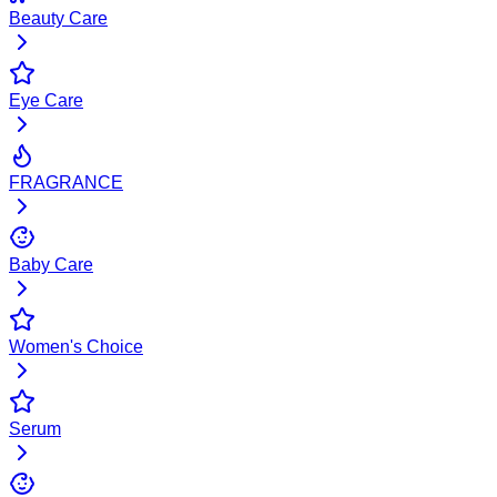
Beauty Care
Eye Care
FRAGRANCE
Baby Care
Women's Choice
Serum