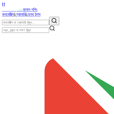
H
Halalzi
হালাল শপিং
.com
কসমেটিক্স
|
গ্রোসারি
|
হেলথ টুলস