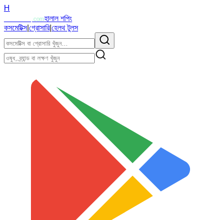
H
Halalzi
হালাল শপিং
.com
কসমেটিক্স
|
গ্রোসারি
|
হেলথ টুলস