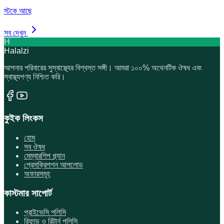
স্টকে আছে
সব দেখুন
H
Halalzi
আপনার পরিবারের সুস্বাস্থ্যের বিশ্বস্ত সঙ্গী। আমরা ১০০% অথেনটিক ঔষধ এবং
স্বাস্থ্যপণ্য নিশ্চিত করি।
কুইক লিংকস
হোম
সব ঔষধ
মেম্বারশিপ প্ল্যান
প্রেসক্রিপশন আপলোড
অফারসমূহ
কাস্টমার সাপোর্ট
প্রাইভেসি পলিসি
রিফান্ড ও রিটার্ন পলিসি