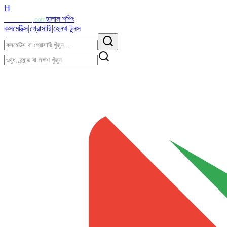
H
Halalzi
হালাল শপিং
.com
কসমেটিক্স
|
গ্রোসারি
|
হেলথ টুলস