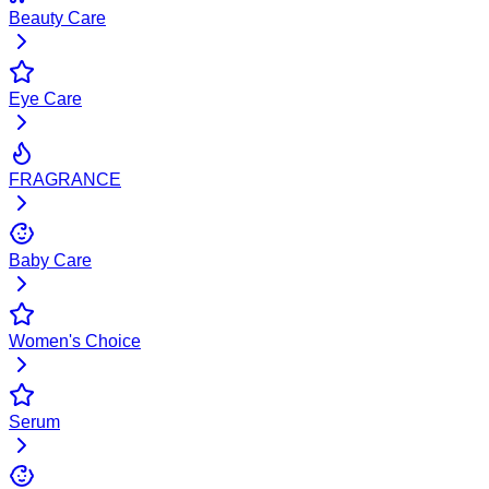
Beauty Care
Eye Care
FRAGRANCE
Baby Care
Women's Choice
Serum