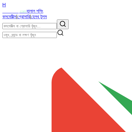
H
Halalzi
হালাল শপিং
.com
কসমেটিক্স
|
গ্রোসারি
|
হেলথ টুলস