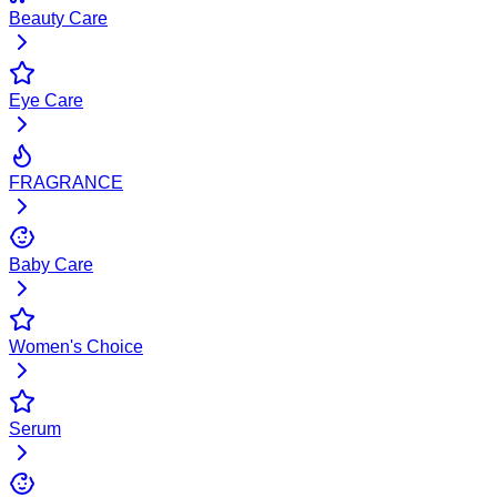
Beauty Care
Eye Care
FRAGRANCE
Baby Care
Women's Choice
Serum