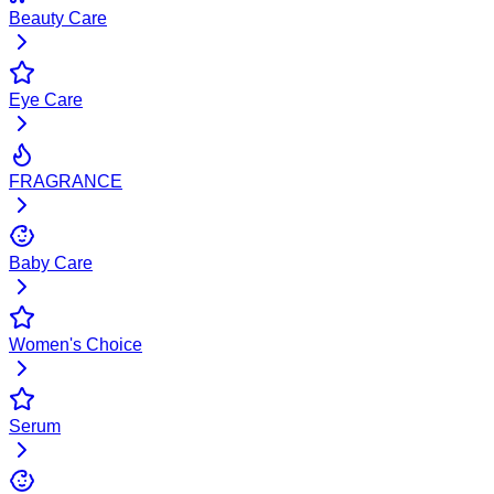
Beauty Care
Eye Care
FRAGRANCE
Baby Care
Women's Choice
Serum