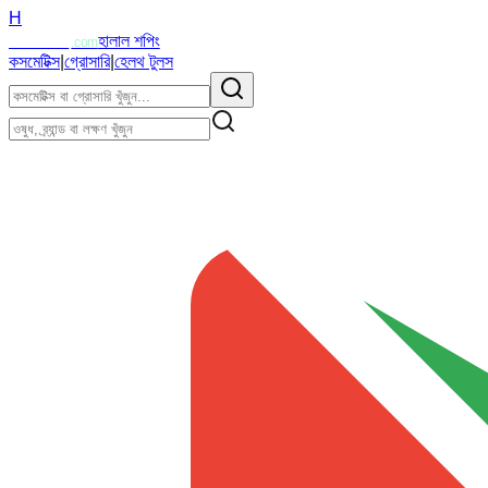
H
Halalzi
হালাল শপিং
.com
কসমেটিক্স
|
গ্রোসারি
|
হেলথ টুলস