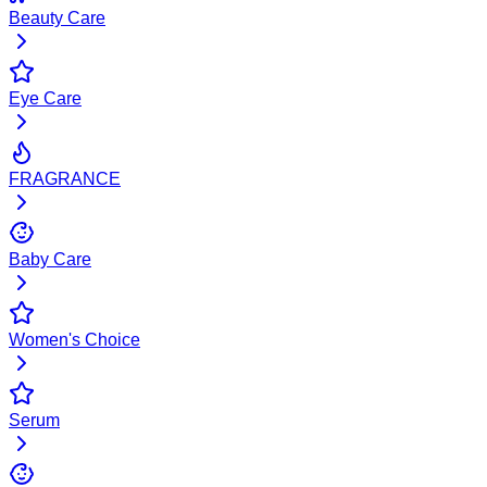
Beauty Care
Eye Care
FRAGRANCE
Baby Care
Women's Choice
Serum