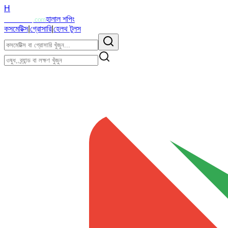
H
Halalzi
হালাল শপিং
.com
কসমেটিক্স
|
গ্রোসারি
|
হেলথ টুলস