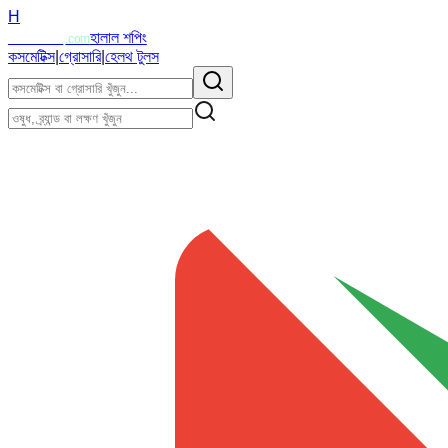
H
Halalzi
হালাল শপিং
.com
কসমেটিক্স
|
গ্রোসারি
|
হেলথ টুলস