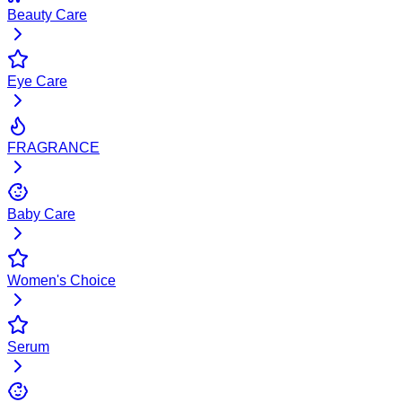
Beauty Care
Eye Care
FRAGRANCE
Baby Care
Women's Choice
Serum