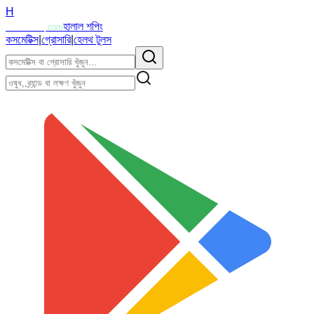
H
Halalzi
হালাল শপিং
.com
কসমেটিক্স
|
গ্রোসারি
|
হেলথ টুলস