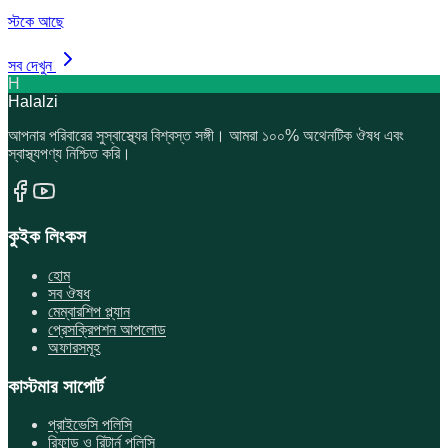
স্টকে আছে
সব দেখুন
H
Halalzi
আপনার পরিবারের সুস্বাস্থ্যের বিশ্বস্ত সঙ্গী। আমরা ১০০% অথেনটিক ঔষধ এবং
স্বাস্থ্যপণ্য নিশ্চিত করি।
কুইক লিংকস
হোম
সব ঔষধ
মেম্বারশিপ প্ল্যান
প্রেসক্রিপশন আপলোড
অফারসমূহ
কাস্টমার সাপোর্ট
প্রাইভেসি পলিসি
রিফান্ড ও রিটার্ন পলিসি