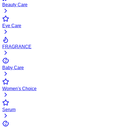
Beauty Care
Eye Care
FRAGRANCE
Baby Care
Women's Choice
Serum