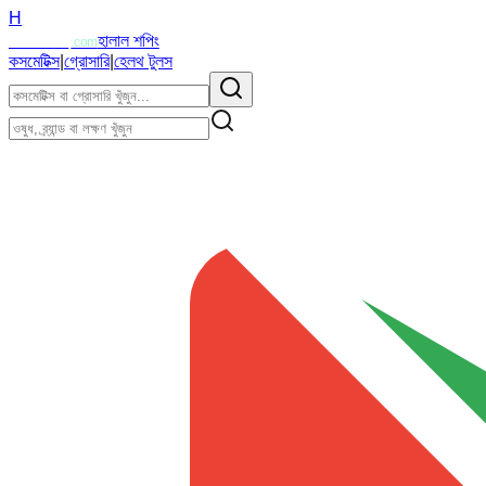
H
Halalzi
হালাল শপিং
.com
কসমেটিক্স
|
গ্রোসারি
|
হেলথ টুলস