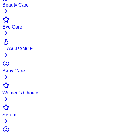
Beauty Care
Eye Care
FRAGRANCE
Baby Care
Women's Choice
Serum