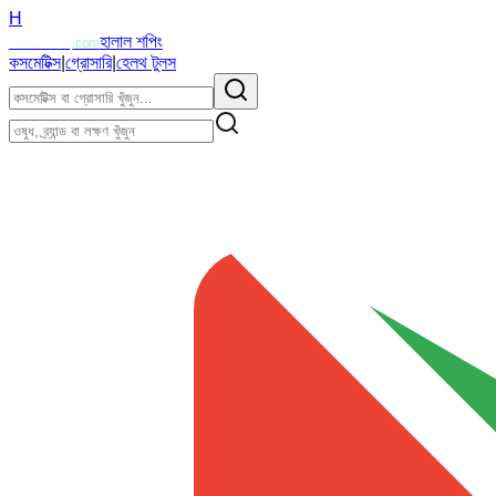
H
Halalzi
হালাল শপিং
.com
কসমেটিক্স
|
গ্রোসারি
|
হেলথ টুলস