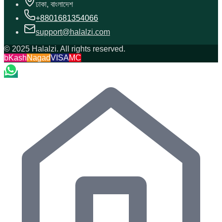
ঢাকা, বাংলাদেশ
+8801681354066
support@halalzi.com
© 2025 Halalzi. All rights reserved.
bKash
Nagad
VISA
MC