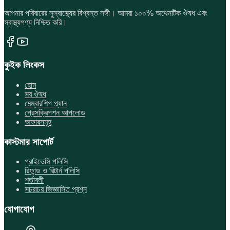
আপনার পরিবারের সুস্বাস্থ্যের বিশ্বস্ত সঙ্গী। আমরা ১০০% অথেনটিক ঔষধ এবং
স্বাস্থ্যপণ্য নিশ্চিত করি।
কুইক লিংকস
হোম
সব ঔষধ
মেম্বারশিপ প্ল্যান
প্রেসক্রিপশন আপলোড
অফারসমূহ
কাস্টমার সাপোর্ট
প্রাইভেসি পলিসি
রিফান্ড ও রিটার্ন পলিসি
শর্তাবলী
সচরাচর জিজ্ঞাসিত প্রশ্ন
যোগাযোগ