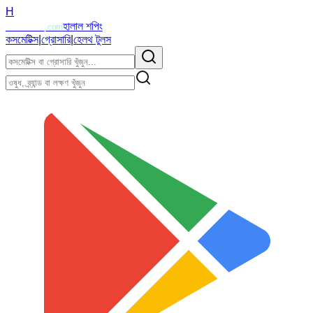
H
Halalzi
হালাল শপিং
.com
কসমেটিক্স
|
গ্রোসারি
|
হেলথ টুলস