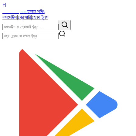
H
Halalzi
হালাল শপিং
.com
কসমেটিক্স
|
গ্রোসারি
|
হেলথ টুলস