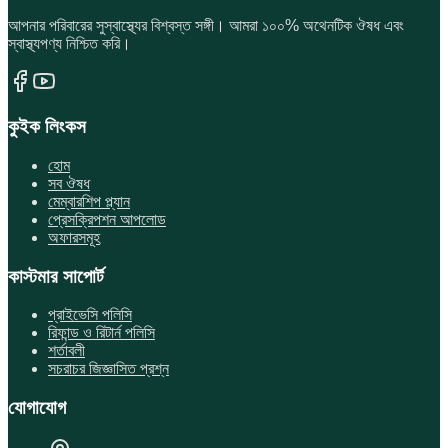
আপনার পরিবারের সুস্বাস্থ্যের বিশ্বস্ত সঙ্গী। আমরা ১০০% অথেনটিক ঔষধ এবং
স্বাস্থ্যপণ্য নিশ্চিত করি।
কুইক লিংকস
হোম
সব ঔষধ
মেম্বারশিপ প্ল্যান
প্রেসক্রিপশন আপলোড
অফারসমূহ
কাস্টমার সাপোর্ট
প্রাইভেসি পলিসি
রিফান্ড ও রিটার্ন পলিসি
শর্তাবলী
সচরাচর জিজ্ঞাসিত প্রশ্ন
যোগাযোগ