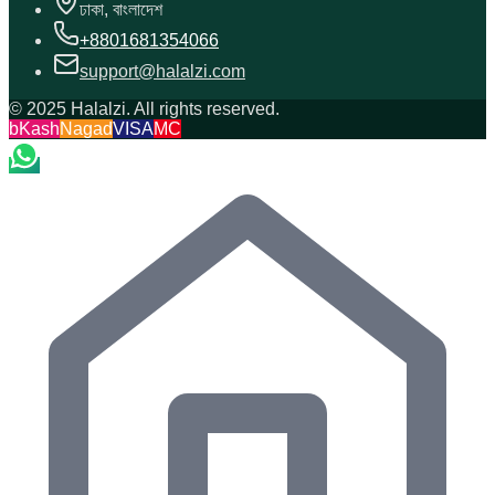
ঢাকা, বাংলাদেশ
+8801681354066
support@halalzi.com
© 2025 Halalzi. All rights reserved.
bKash
Nagad
VISA
MC