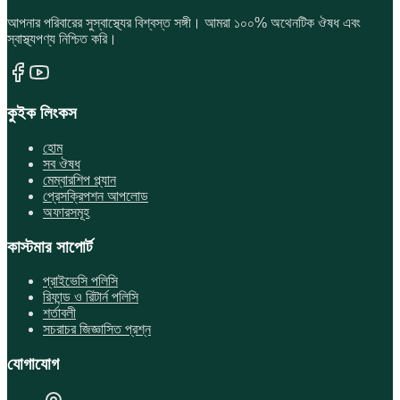
আপনার পরিবারের সুস্বাস্থ্যের বিশ্বস্ত সঙ্গী। আমরা ১০০% অথেনটিক ঔষধ এবং
স্বাস্থ্যপণ্য নিশ্চিত করি।
কুইক লিংকস
হোম
সব ঔষধ
মেম্বারশিপ প্ল্যান
প্রেসক্রিপশন আপলোড
অফারসমূহ
কাস্টমার সাপোর্ট
প্রাইভেসি পলিসি
রিফান্ড ও রিটার্ন পলিসি
শর্তাবলী
সচরাচর জিজ্ঞাসিত প্রশ্ন
যোগাযোগ