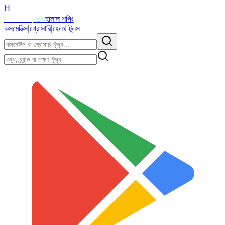
H
Halalzi
হালাল শপিং
.com
কসমেটিক্স
|
গ্রোসারি
|
হেলথ টুলস