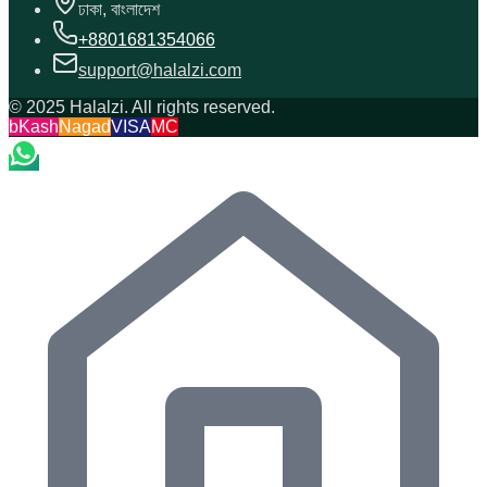
ঢাকা, বাংলাদেশ
+8801681354066
support@halalzi.com
© 2025 Halalzi. All rights reserved.
bKash
Nagad
VISA
MC