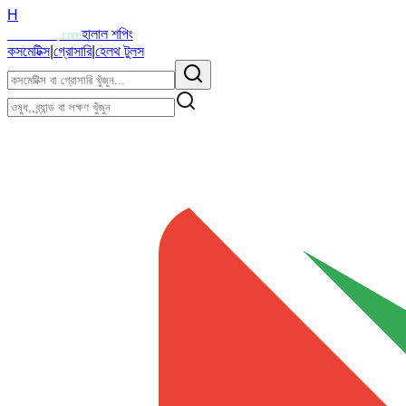
H
Halalzi
হালাল শপিং
.com
কসমেটিক্স
|
গ্রোসারি
|
হেলথ টুলস