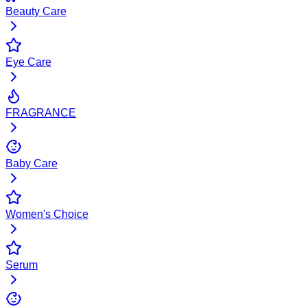
Beauty Care
Eye Care
FRAGRANCE
Baby Care
Women's Choice
Serum