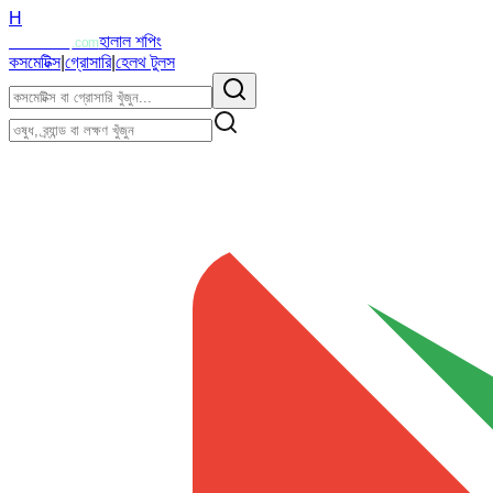
H
Halalzi
হালাল শপিং
.com
কসমেটিক্স
|
গ্রোসারি
|
হেলথ টুলস