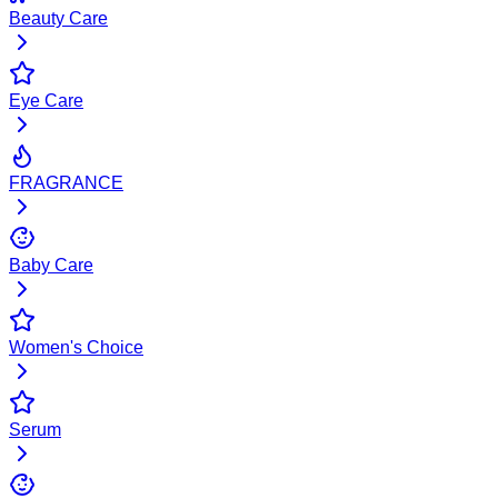
Beauty Care
Eye Care
FRAGRANCE
Baby Care
Women's Choice
Serum