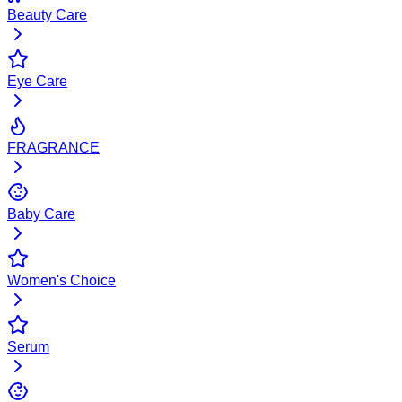
Beauty Care
Eye Care
FRAGRANCE
Baby Care
Women's Choice
Serum