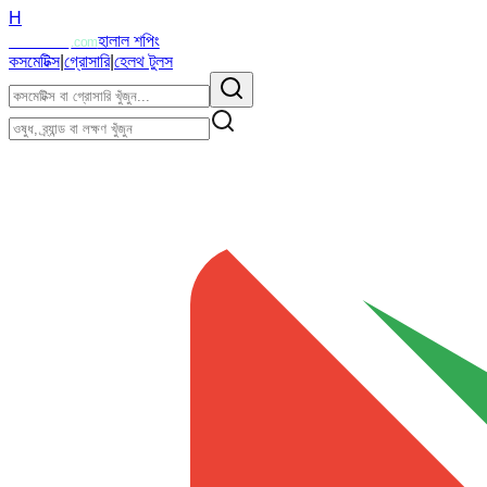
H
Halalzi
হালাল শপিং
.com
কসমেটিক্স
|
গ্রোসারি
|
হেলথ টুলস