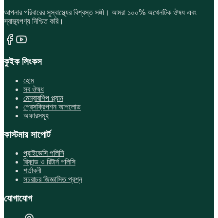
আপনার পরিবারের সুস্বাস্থ্যের বিশ্বস্ত সঙ্গী। আমরা ১০০% অথেনটিক ঔষধ এবং
স্বাস্থ্যপণ্য নিশ্চিত করি।
কুইক লিংকস
হোম
সব ঔষধ
মেম্বারশিপ প্ল্যান
প্রেসক্রিপশন আপলোড
অফারসমূহ
কাস্টমার সাপোর্ট
প্রাইভেসি পলিসি
রিফান্ড ও রিটার্ন পলিসি
শর্তাবলী
সচরাচর জিজ্ঞাসিত প্রশ্ন
যোগাযোগ