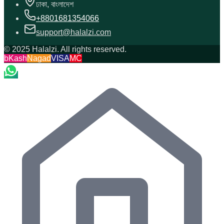
ঢাকা, বাংলাদেশ
+8801681354066
support@halalzi.com
© 2025 Halalzi. All rights reserved.
bKash
Nagad
VISA
MC