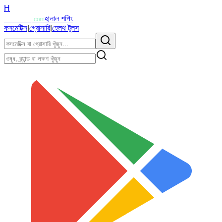
H
Halalzi
হালাল শপিং
.com
কসমেটিক্স
|
গ্রোসারি
|
হেলথ টুলস