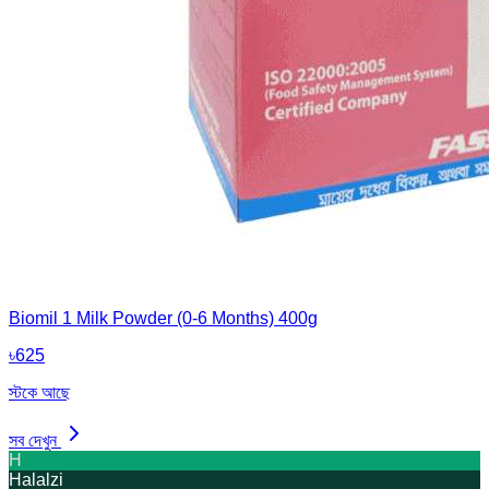
Biomil 1 Milk Powder (0-6 Months) 400g
৳
625
স্টকে আছে
সব দেখুন
H
Halalzi