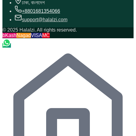
ঢাকা, বাংলাদেশ
+8801681354066
support@halalzi.com
© 2025 Halalzi. All rights reserved.
bKash
Nagad
VISA
MC