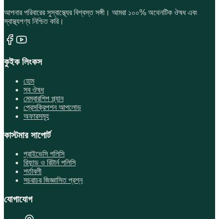
আপনার পরিবারের সুস্বাস্থ্যের বিশ্বস্ত সঙ্গী। আমরা ১০০% অথেনটিক ঔষধ এবং
স্বাস্থ্যপণ্য নিশ্চিত করি।
কুইক লিংকস
হোম
সব ঔষধ
মেম্বারশিপ প্ল্যান
প্রেসক্রিপশন আপলোড
অফারসমূহ
কাস্টমার সাপোর্ট
প্রাইভেসি পলিসি
রিফান্ড ও রিটার্ন পলিসি
শর্তাবলী
সচরাচর জিজ্ঞাসিত প্রশ্ন
যোগাযোগ