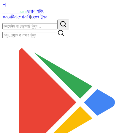
H
Halalzi
হালাল শপিং
.com
কসমেটিক্স
|
গ্রোসারি
|
হেলথ টুলস