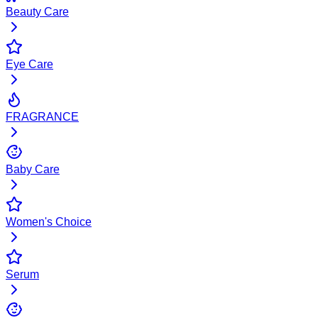
Beauty Care
Eye Care
FRAGRANCE
Baby Care
Women's Choice
Serum