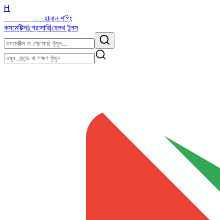
H
Halalzi
হালাল শপিং
.com
কসমেটিক্স
|
গ্রোসারি
|
হেলথ টুলস