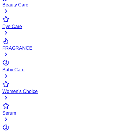
Beauty Care
Eye Care
FRAGRANCE
Baby Care
Women's Choice
Serum