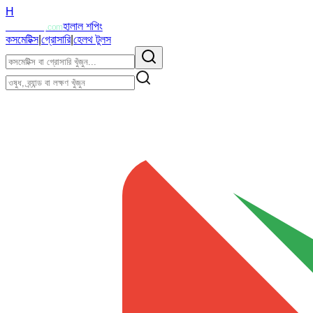
H
Halalzi
হালাল শপিং
.com
কসমেটিক্স
|
গ্রোসারি
|
হেলথ টুলস