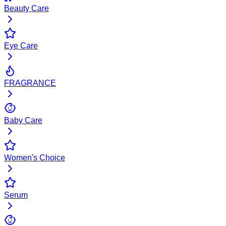
Beauty Care
Eye Care
FRAGRANCE
Baby Care
Women's Choice
Serum