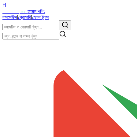
H
Halalzi
হালাল শপিং
.com
কসমেটিক্স
|
গ্রোসারি
|
হেলথ টুলস