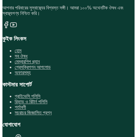
আপনার পরিবারের সুস্বাস্থ্যের বিশ্বস্ত সঙ্গী। আমরা ১০০% অথেনটিক ঔষধ এবং
স্বাস্থ্যপণ্য নিশ্চিত করি।
কুইক লিংকস
হোম
সব ঔষধ
মেম্বারশিপ প্ল্যান
প্রেসক্রিপশন আপলোড
অফারসমূহ
কাস্টমার সাপোর্ট
প্রাইভেসি পলিসি
রিফান্ড ও রিটার্ন পলিসি
শর্তাবলী
সচরাচর জিজ্ঞাসিত প্রশ্ন
যোগাযোগ