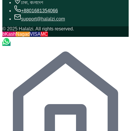
ঢাকা, বাংলাদেশ
+8801681354066
support@halalzi.com
© 2025 Halalzi. All rights reserved.
bKash
Nagad
VISA
MC