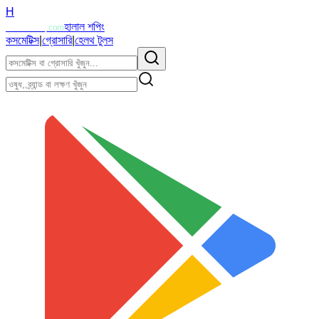
H
Halalzi
হালাল শপিং
.com
কসমেটিক্স
|
গ্রোসারি
|
হেলথ টুলস