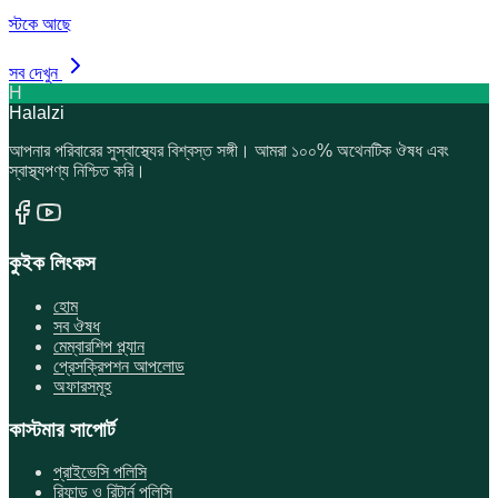
স্টকে আছে
সব দেখুন
H
Halalzi
আপনার পরিবারের সুস্বাস্থ্যের বিশ্বস্ত সঙ্গী। আমরা ১০০% অথেনটিক ঔষধ এবং
স্বাস্থ্যপণ্য নিশ্চিত করি।
কুইক লিংকস
হোম
সব ঔষধ
মেম্বারশিপ প্ল্যান
প্রেসক্রিপশন আপলোড
অফারসমূহ
কাস্টমার সাপোর্ট
প্রাইভেসি পলিসি
রিফান্ড ও রিটার্ন পলিসি