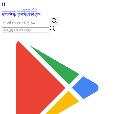
H
Halalzi
হালাল শপিং
.com
কসমেটিক্স
|
গ্রোসারি
|
হেলথ টুলস