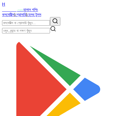
H
Halalzi
হালাল শপিং
.com
কসমেটিক্স
|
গ্রোসারি
|
হেলথ টুলস