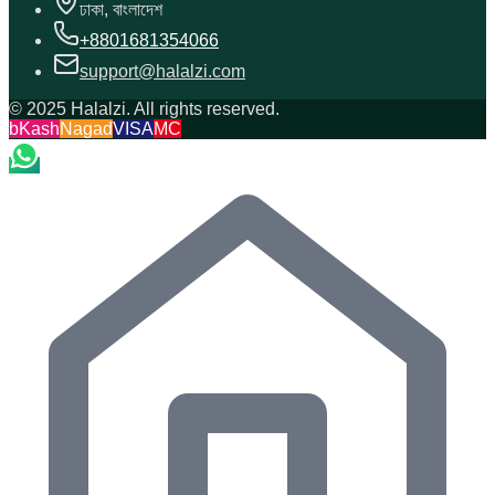
ঢাকা, বাংলাদেশ
+8801681354066
support@halalzi.com
© 2025 Halalzi. All rights reserved.
bKash
Nagad
VISA
MC