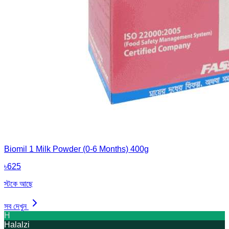
Biomil 1 Milk Powder (0-6 Months) 400g
৳
625
স্টকে আছে
সব দেখুন
H
Halalzi