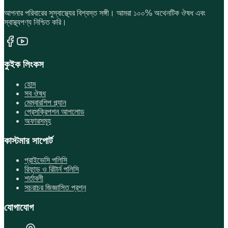
আপনার পরিবারের সুস্বাস্থ্যের বিশ্বস্ত সঙ্গী। আমরা ১০০% অথেনটিক ঔষধ এবং
স্বাস্থ্যপণ্য নিশ্চিত করি।
কুইক লিংকস
হোম
সব ঔষধ
মেম্বারশিপ প্ল্যান
প্রেসক্রিপশন আপলোড
অফারসমূহ
কাস্টমার সাপোর্ট
প্রাইভেসি পলিসি
রিফান্ড ও রিটার্ন পলিসি
শর্তাবলী
সচরাচর জিজ্ঞাসিত প্রশ্ন
যোগাযোগ