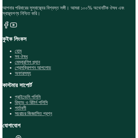
আপনার পরিবারের সুস্বাস্থ্যের বিশ্বস্ত সঙ্গী। আমরা ১০০% অথেনটিক ঔষধ এবং
স্বাস্থ্যপণ্য নিশ্চিত করি।
কুইক লিংকস
হোম
সব ঔষধ
মেম্বারশিপ প্ল্যান
প্রেসক্রিপশন আপলোড
অফারসমূহ
কাস্টমার সাপোর্ট
প্রাইভেসি পলিসি
রিফান্ড ও রিটার্ন পলিসি
শর্তাবলী
সচরাচর জিজ্ঞাসিত প্রশ্ন
যোগাযোগ