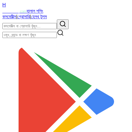
H
Halalzi
হালাল শপিং
.com
কসমেটিক্স
|
গ্রোসারি
|
হেলথ টুলস