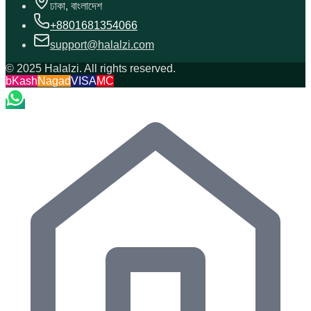
ঢাকা, বাংলাদেশ
+8801681354066
support@halalzi.com
© 2025 Halalzi. All rights reserved.
bKash
Nagad
VISA
MC