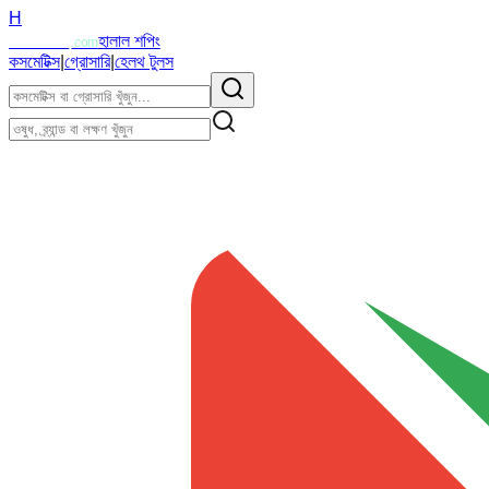
H
Halalzi
হালাল শপিং
.com
কসমেটিক্স
|
গ্রোসারি
|
হেলথ টুলস