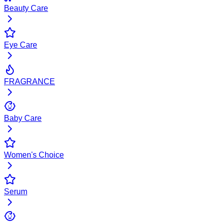
Beauty Care
Eye Care
FRAGRANCE
Baby Care
Women's Choice
Serum