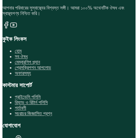
আপনার পরিবারের সুস্বাস্থ্যের বিশ্বস্ত সঙ্গী। আমরা ১০০% অথেনটিক ঔষধ এবং
স্বাস্থ্যপণ্য নিশ্চিত করি।
কুইক লিংকস
হোম
সব ঔষধ
মেম্বারশিপ প্ল্যান
প্রেসক্রিপশন আপলোড
অফারসমূহ
কাস্টমার সাপোর্ট
প্রাইভেসি পলিসি
রিফান্ড ও রিটার্ন পলিসি
শর্তাবলী
সচরাচর জিজ্ঞাসিত প্রশ্ন
যোগাযোগ