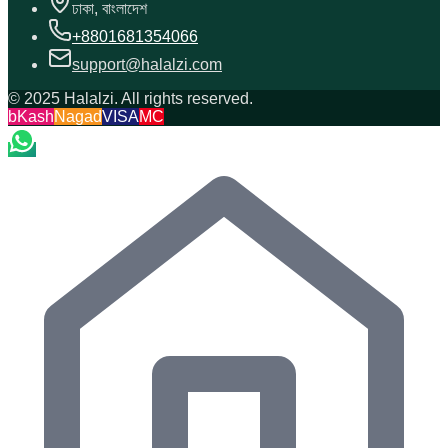
ঢাকা, বাংলাদেশ
+8801681354066
support@halalzi.com
© 2025 Halalzi. All rights reserved.
bKash
Nagad
VISA
MC