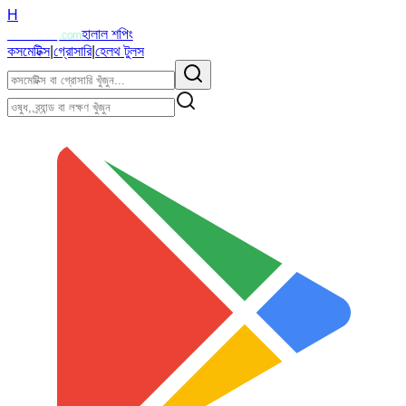
H
Halalzi
হালাল শপিং
.com
কসমেটিক্স
|
গ্রোসারি
|
হেলথ টুলস