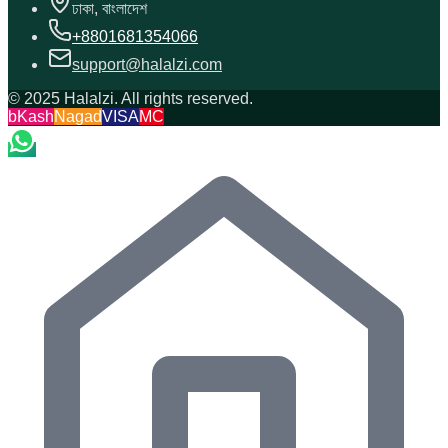
ঢাকা, বাংলাদেশ
+8801681354066
support@halalzi.com
© 2025 Halalzi. All rights reserved.
bKash
Nagad
VISA
MC