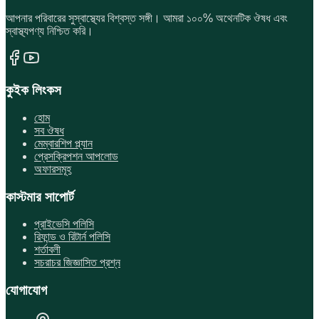
আপনার পরিবারের সুস্বাস্থ্যের বিশ্বস্ত সঙ্গী। আমরা ১০০% অথেনটিক ঔষধ এবং
স্বাস্থ্যপণ্য নিশ্চিত করি।
কুইক লিংকস
হোম
সব ঔষধ
মেম্বারশিপ প্ল্যান
প্রেসক্রিপশন আপলোড
অফারসমূহ
কাস্টমার সাপোর্ট
প্রাইভেসি পলিসি
রিফান্ড ও রিটার্ন পলিসি
শর্তাবলী
সচরাচর জিজ্ঞাসিত প্রশ্ন
যোগাযোগ