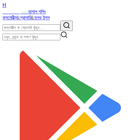
H
Halalzi
হালাল শপিং
.com
কসমেটিক্স
|
গ্রোসারি
|
হেলথ টুলস