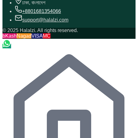
ঢাকা, বাংলাদেশ
+8801681354066
support@halalzi.com
© 2025 Halalzi. All rights reserved.
bKash
Nagad
VISA
MC