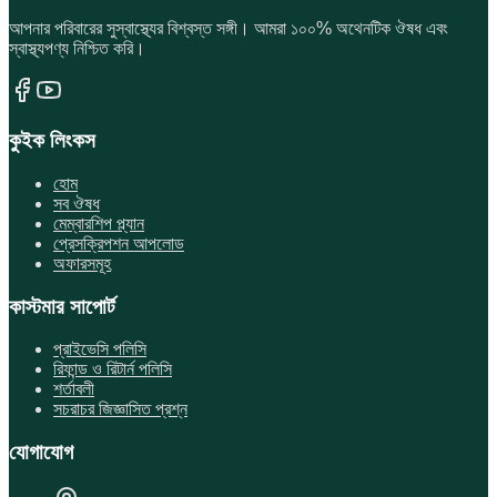
আপনার পরিবারের সুস্বাস্থ্যের বিশ্বস্ত সঙ্গী। আমরা ১০০% অথেনটিক ঔষধ এবং
স্বাস্থ্যপণ্য নিশ্চিত করি।
কুইক লিংকস
হোম
সব ঔষধ
মেম্বারশিপ প্ল্যান
প্রেসক্রিপশন আপলোড
অফারসমূহ
কাস্টমার সাপোর্ট
প্রাইভেসি পলিসি
রিফান্ড ও রিটার্ন পলিসি
শর্তাবলী
সচরাচর জিজ্ঞাসিত প্রশ্ন
যোগাযোগ