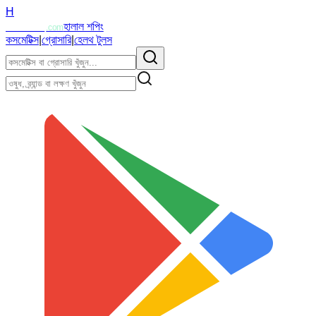
H
Halalzi
হালাল শপিং
.com
কসমেটিক্স
|
গ্রোসারি
|
হেলথ টুলস