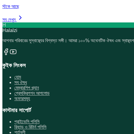
স্টকে আছে
সব দেখুন
H
Halalzi
আপনার পরিবারের সুস্বাস্থ্যের বিশ্বস্ত সঙ্গী। আমরা ১০০% অথেনটিক ঔষধ এবং স্বাস্থ্যপ
কুইক লিংকস
হোম
সব ঔষধ
মেম্বারশিপ প্ল্যান
প্রেসক্রিপশন আপলোড
অফারসমূহ
কাস্টমার সাপোর্ট
প্রাইভেসি পলিসি
রিফান্ড ও রিটার্ন পলিসি
শর্তাবলী