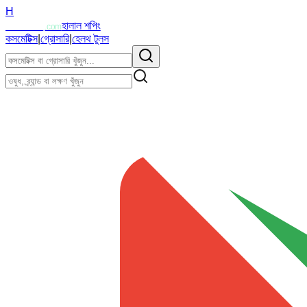
H
Halalzi
হালাল শপিং
.com
কসমেটিক্স
|
গ্রোসারি
|
হেলথ টুলস