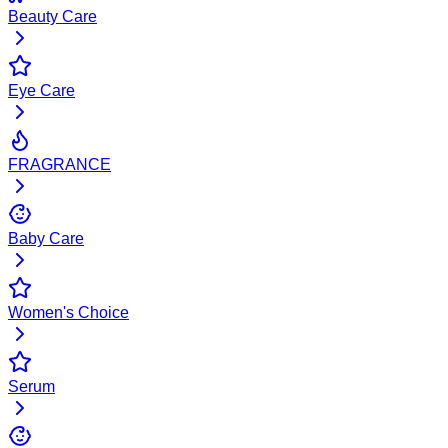
Beauty Care
Eye Care
FRAGRANCE
Baby Care
Women's Choice
Serum