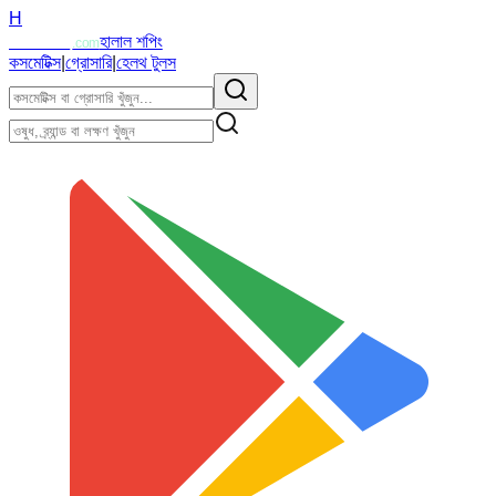
H
Halalzi
হালাল শপিং
.com
কসমেটিক্স
|
গ্রোসারি
|
হেলথ টুলস