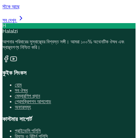
স্টকে আছে
সব দেখুন
H
Halalzi
আপনার পরিবারের সুস্বাস্থ্যের বিশ্বস্ত সঙ্গী। আমরা ১০০% অথেনটিক ঔষধ এবং
স্বাস্থ্যপণ্য নিশ্চিত করি।
কুইক লিংকস
হোম
সব ঔষধ
মেম্বারশিপ প্ল্যান
প্রেসক্রিপশন আপলোড
অফারসমূহ
কাস্টমার সাপোর্ট
প্রাইভেসি পলিসি
রিফান্ড ও রিটার্ন পলিসি