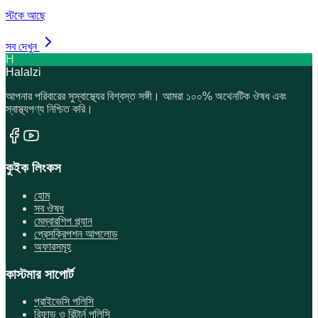
স্টকে আছে
সব দেখুন
H
Halalzi
আপনার পরিবারের সুস্বাস্থ্যের বিশ্বস্ত সঙ্গী। আমরা ১০০% অথেনটিক ঔষধ এবং
স্বাস্থ্যপণ্য নিশ্চিত করি।
কুইক লিংকস
হোম
সব ঔষধ
মেম্বারশিপ প্ল্যান
প্রেসক্রিপশন আপলোড
অফারসমূহ
কাস্টমার সাপোর্ট
প্রাইভেসি পলিসি
রিফান্ড ও রিটার্ন পলিসি