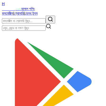
H
Halalzi
হালাল শপিং
.com
কসমেটিক্স
|
গ্রোসারি
|
হেলথ টুলস