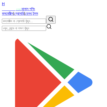
H
Halalzi
হালাল শপিং
.com
কসমেটিক্স
|
গ্রোসারি
|
হেলথ টুলস