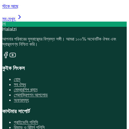
স্টকে আছে
সব দেখুন
H
Halalzi
আপনার পরিবারের সুস্বাস্থ্যের বিশ্বস্ত সঙ্গী। আমরা ১০০% অথেনটিক ঔষধ এবং
স্বাস্থ্যপণ্য নিশ্চিত করি।
কুইক লিংকস
হোম
সব ঔষধ
মেম্বারশিপ প্ল্যান
প্রেসক্রিপশন আপলোড
অফারসমূহ
কাস্টমার সাপোর্ট
প্রাইভেসি পলিসি
রিফান্ড ও রিটার্ন পলিসি