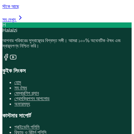
স্টকে আছে
সব দেখুন
H
Halalzi
আপনার পরিবারের সুস্বাস্থ্যের বিশ্বস্ত সঙ্গী। আমরা ১০০% অথেনটিক ঔষধ এবং
স্বাস্থ্যপণ্য নিশ্চিত করি।
কুইক লিংকস
হোম
সব ঔষধ
মেম্বারশিপ প্ল্যান
প্রেসক্রিপশন আপলোড
অফারসমূহ
কাস্টমার সাপোর্ট
প্রাইভেসি পলিসি
রিফান্ড ও রিটার্ন পলিসি