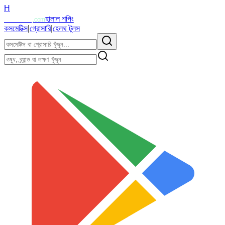
H
Halalzi
হালাল শপিং
.com
কসমেটিক্স
|
গ্রোসারি
|
হেলথ টুলস