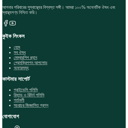
আপনার পরিবারের সুস্বাস্থ্যের বিশ্বস্ত সঙ্গী। আমরা ১০০% অথেনটিক ঔষধ এবং
স্বাস্থ্যপণ্য নিশ্চিত করি।
কুইক লিংকস
হোম
সব ঔষধ
মেম্বারশিপ প্ল্যান
প্রেসক্রিপশন আপলোড
অফারসমূহ
কাস্টমার সাপোর্ট
প্রাইভেসি পলিসি
রিফান্ড ও রিটার্ন পলিসি
শর্তাবলী
সচরাচর জিজ্ঞাসিত প্রশ্ন
যোগাযোগ