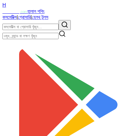
H
Halalzi
হালাল শপিং
.com
কসমেটিক্স
|
গ্রোসারি
|
হেলথ টুলস