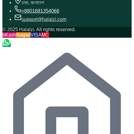
ঢাকা, বাংলাদেশ
+8801681354066
support@halalzi.com
© 2025 Halalzi. All rights reserved.
bKash
Nagad
VISA
MC