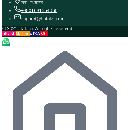
ঢাকা, বাংলাদেশ
+8801681354066
support@halalzi.com
© 2025 Halalzi. All rights reserved.
bKash
Nagad
VISA
MC