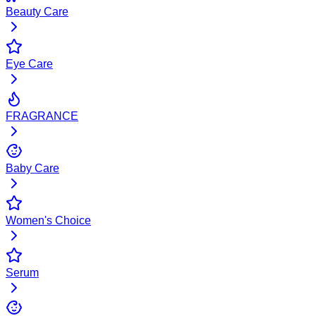
Beauty Care
Eye Care
FRAGRANCE
Baby Care
Women's Choice
Serum