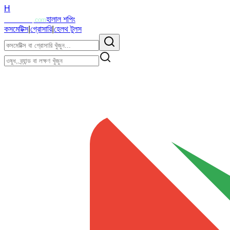
H
Halalzi
হালাল শপিং
.com
কসমেটিক্স
|
গ্রোসারি
|
হেলথ টুলস