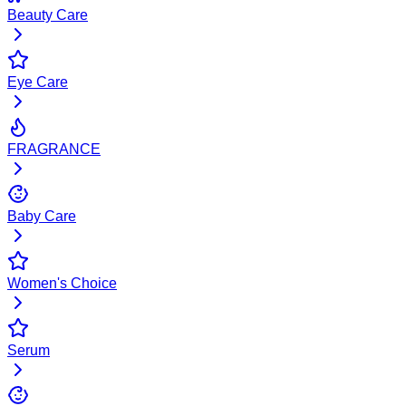
Beauty Care
Eye Care
FRAGRANCE
Baby Care
Women's Choice
Serum