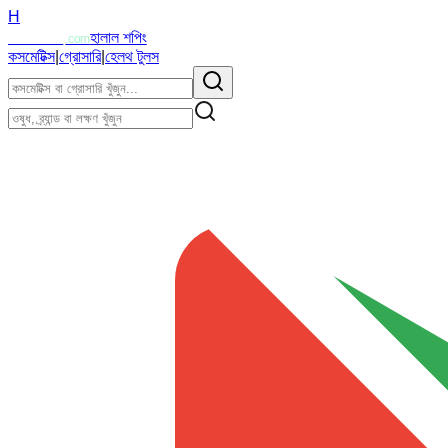
H
Halalzi
হালাল শপিং
.com
কসমেটিক্স
|
গ্রোসারি
|
হেলথ টুলস