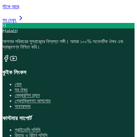
স্টকে আছে
সব দেখুন
H
Halalzi
আপনার পরিবারের সুস্বাস্থ্যের বিশ্বস্ত সঙ্গী। আমরা ১০০% অথেনটিক ঔষধ এবং
স্বাস্থ্যপণ্য নিশ্চিত করি।
কুইক লিংকস
হোম
সব ঔষধ
মেম্বারশিপ প্ল্যান
প্রেসক্রিপশন আপলোড
অফারসমূহ
কাস্টমার সাপোর্ট
প্রাইভেসি পলিসি
রিফান্ড ও রিটার্ন পলিসি