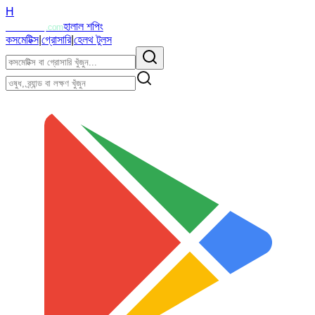
H
Halalzi
হালাল শপিং
.com
কসমেটিক্স
|
গ্রোসারি
|
হেলথ টুলস