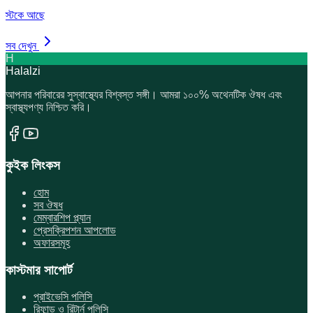
স্টকে আছে
সব দেখুন
H
Halalzi
আপনার পরিবারের সুস্বাস্থ্যের বিশ্বস্ত সঙ্গী। আমরা ১০০% অথেনটিক ঔষধ এবং
স্বাস্থ্যপণ্য নিশ্চিত করি।
কুইক লিংকস
হোম
সব ঔষধ
মেম্বারশিপ প্ল্যান
প্রেসক্রিপশন আপলোড
অফারসমূহ
কাস্টমার সাপোর্ট
প্রাইভেসি পলিসি
রিফান্ড ও রিটার্ন পলিসি