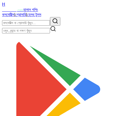
H
Halalzi
হালাল শপিং
.com
কসমেটিক্স
|
গ্রোসারি
|
হেলথ টুলস